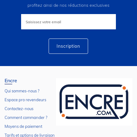
profitez ainsi de nos réductions exclusives
Inscription
à
notre
lettre
d’information
:
Inscription
Encre
Qui sommes-nous ?
Espace pro revendeurs
Contactez-nous
Comment commander ?
Moyens de paiement
Tarifs et options de livraison