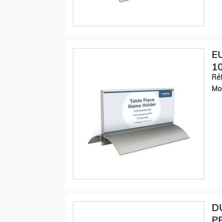
EU
10
Réf
Mod
D
P