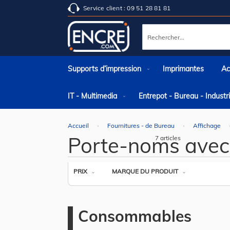
Service client : 09 51 28 81 81
Rechercher
Supports d’impression
Imprimantes
Ac
IT - Multimedia
Entrepot - Bureau - Indust
Accueil
Fournitures - de Bureau
Affichage
Porte-noms avec
7
articles
PRIX
MARQUE DU PRODUIT
Consommables