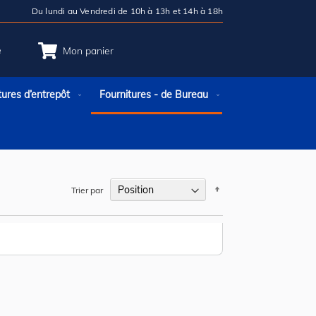
Du lundi au Vendredi de 10h à 13h et 14h à 18h
e
Mon panier
tures d’entrepôt
Fournitures - de Bureau
Par
Trier par
ordre
décroissant