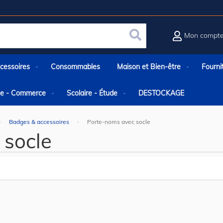
Mon compt
Rechercher
cessoires
Consommables
Maison et Bien-être
Fourni
rie - Commerce
Scolaire - Étude
DESTOCKAGE
Badges & accessoires
Porte-noms avec socle
 socle