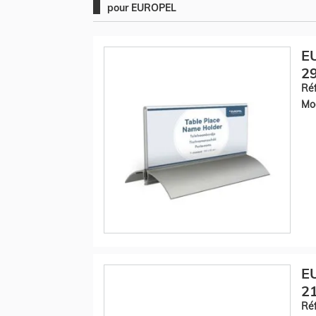
pour EUROPEL
EU
29
Réf
Mod
EU
21
Réf