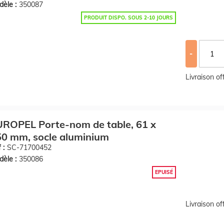
èle :
350087
PRODUIT DISPO. SOUS 2-10 JOURS
-
Livraison o
ROPEL Porte-nom de table, 61 x
0 mm, socle aluminium
 :
SC-71700452
èle :
350086
EPUISÉ
Livraison o