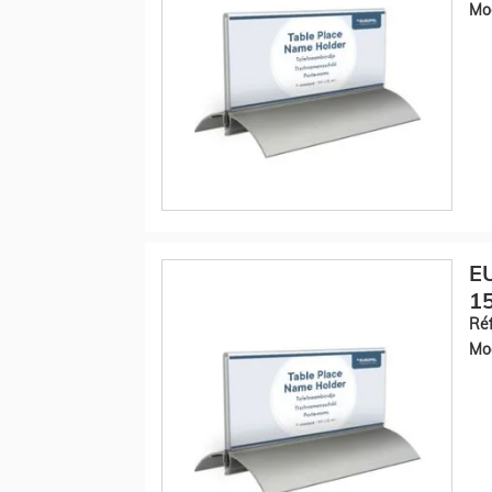
Mod
EU
15
Réf
Mod