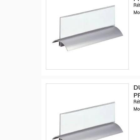
Réf
Mod
D
P
Réf
Mod