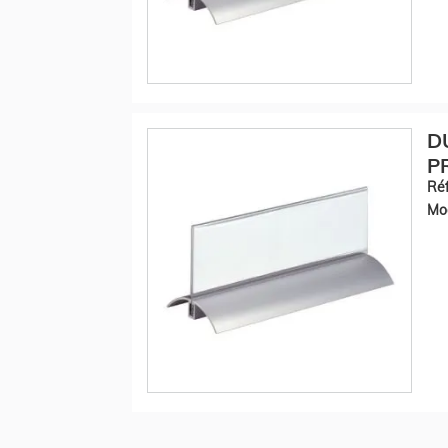
D
P
Réf
Mod