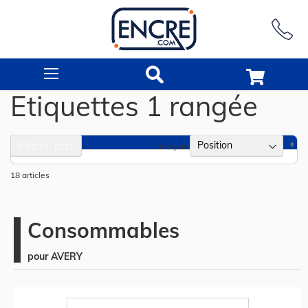
Rechercher
Etiquettes 1 rangée
Filtrer par
Pa
Trier par
or
dé
18
articles
Consommables
pour AVERY