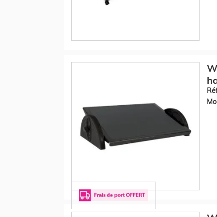
WE
ha
Réf
Mod