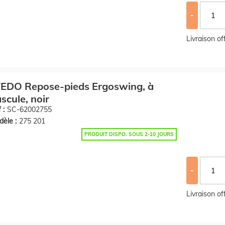
-
Livraison o
EDO Repose-pieds Ergoswing, à
scule, noir
 :
SC-62002755
èle :
275 201
PRODUIT DISPO. SOUS 2-10 JOURS
-
Livraison o