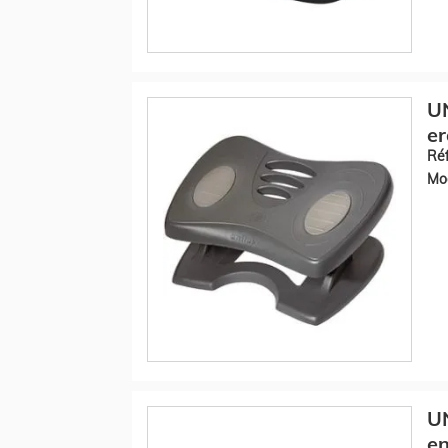
U
er
Réf
Mod
UN
en