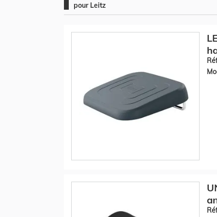
pour Leitz
LE
ha
Réf
Mod
U
an
Réf