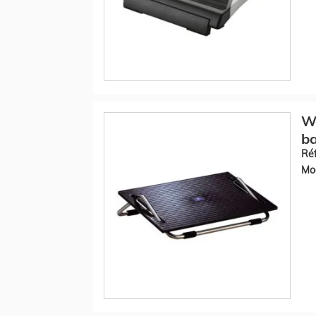
W
ba
Réf
Mod