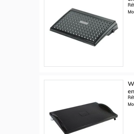
Réf
Mod
W
en
Réf
Mod