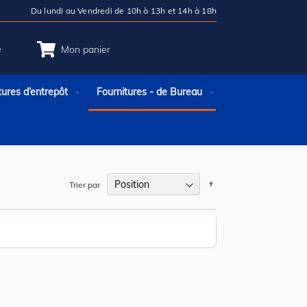
Du lundi au Vendredi de 10h à 13h et 14h à 18h
e
Mon panier
tures d’entrepôt
Fournitures - de Bureau
Par
Trier par
ordre
décroissant