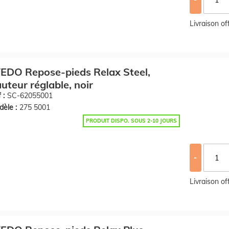
Livraison o
DO Repose-pieds Relax Steel,
uteur réglable, noir
 :
SC-62055001
èle :
275 5001
PRODUIT DISPO. SOUS 2-10 JOURS
-
Livraison o