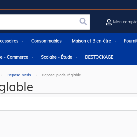
Mon compt
Rechercher
cessoires
Consommables
Maison et Bien-être
Fourni
rie - Commerce
Scolaire - Étude
DESTOCKAGE
Repose-pieds
Repose-pieds, réglable
glable