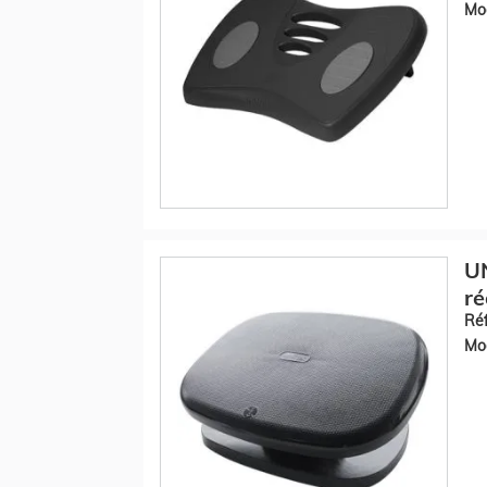
Mod
U
ré
Réf
Mod