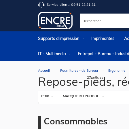
Service client : 09 51 28 81 81
Rechercher
Supports d’impression
Imprimantes
Ac
IT - Multimedia
Entrepot - Bureau - Indust
Accueil
Fournitures - de Bureau
Ergonomie
Repose-pieds, ré
27
articles
PRIX
MARQUE DU PRODUIT
Consommables