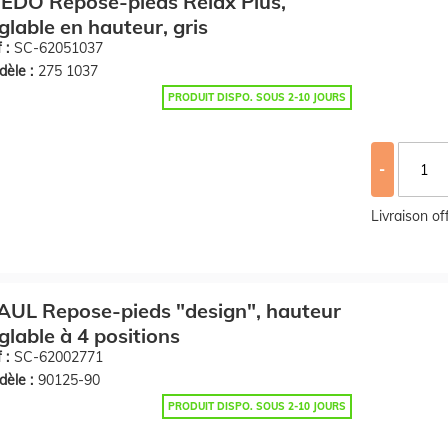
EDO Repose-pieds Relax Plus,
glable en hauteur, gris
 :
SC-62051037
èle :
275 1037
PRODUIT DISPO. SOUS 2-10 JOURS
-
Livraison o
UL Repose-pieds "design", hauteur
glable à 4 positions
 :
SC-62002771
èle :
90125-90
PRODUIT DISPO. SOUS 2-10 JOURS