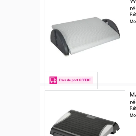
W
ré
Réf
Mod
MA
ré
Réf
Mod