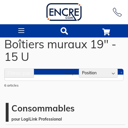
Rechercher
Boîtiers muraux 19" -
15 U
Filtrer par
Pa
Trier par
or
dé
6
articles
Consommables
pour LogiLink Professional