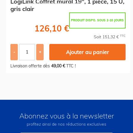
LogiLink Coffret mural 19", 1 pièce, 15 U,
gris clair
PRODUIT DISPO. SOUS 2-10 JOURS
126,10 €
TTC
Soit 151,32 €
Ajouter au panier
-
+
Livraison offerte dès
49,00 €
TTC !
Abonnez vous à la newsletter
profitez ainsi de nos réductions exclusives