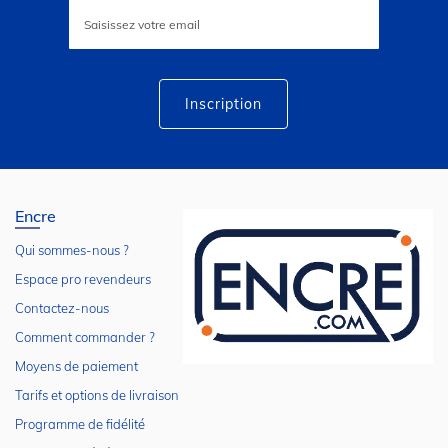
Inscription
à
notre
lettre
d’information
:
Inscription
Encre
Qui sommes-nous ?
Espace pro revendeurs
Contactez-nous
Comment commander ?
Moyens de paiement
Tarifs et options de livraison
Programme de fidélité