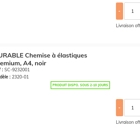
-
Livraison o
URABLE Chemise à élastiques
emium, A4, noir
 :
SC-9232001
èle :
2320-01
PRODUIT DISPO. SOUS 2-10 JOURS
-
Livraison o