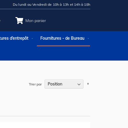
Du lundi au Vendredi de 10h à 13h et 14h à 18h
e
Mon panier
tures d’entrepôt
Fournitures - de Bureau
Par
Trier par
ordre
décroissant