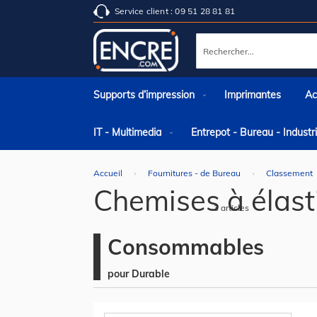
Service client : 09 51 28 81 81
Rechercher
Supports d’impression
Imprimantes
Ac
IT - Multimedia
Entrepot - Bureau - Indust
Accueil
Fournitures - de Bureau
Classement
Chemises à élast
3
articles
Consommables
pour Durable