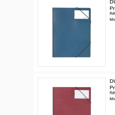
D
Pr
Réf
Mod
D
Pr
Réf
Mod