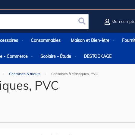
Mon compt
Rechercher
cessoires
Consommables
Maison et Bien-être
Fourni
rie - Commerce
Scolaire - Étude
DESTOCKAGE
Chemises & trieurs
Chemises à élastiques, PVC
iques, PVC