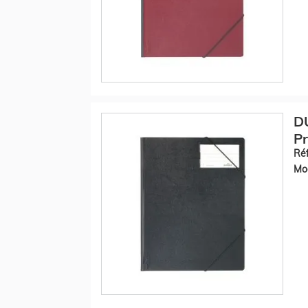
D
Pr
Réf
Mod