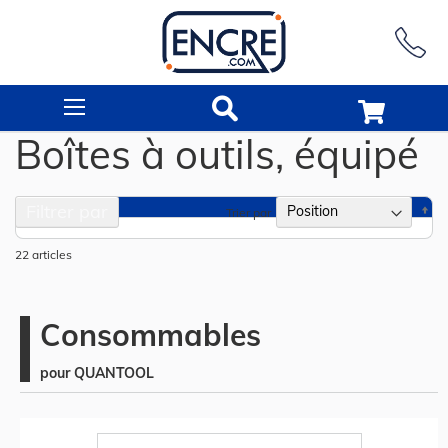
Rechercher
Boîtes à outils, équipé
Filtrer par
Pa
Trier par
or
dé
22
articles
Consommables
pour QUANTOOL