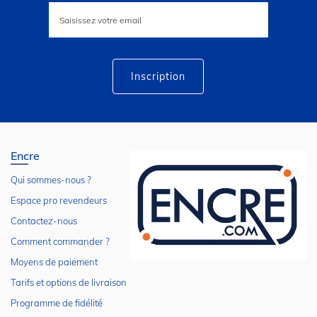
Inscription
à
notre
lettre
d’information
:
Inscription
Encre
Qui sommes-nous ?
Espace pro revendeurs
Contactez-nous
Comment commander ?
Moyens de paiement
Tarifs et options de livraison
Programme de fidélité