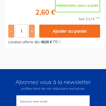
PRODUIT DISPO. SOUS 2-10 JOURS
2,60 €
TTC
Soit 3,12 €
Ajouter au panier
-
+
Livraison offerte dès
49,00 €
TTC !
Abonnez vous à la newsletter
profitez ainsi de nos réductions exclusives
Inscription
à
notre