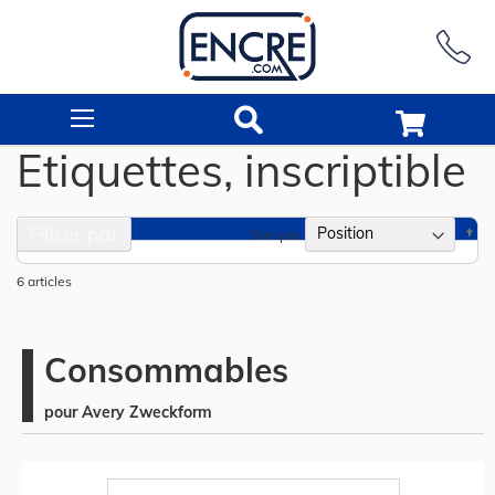
Rechercher
Etiquettes, inscriptible
Filtrer par
Pa
Trier par
or
dé
6
articles
Consommables
pour Avery Zweckform