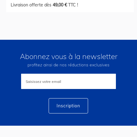
Livraison offerte dès
49,00 €
TTC !
Abonnez vous à la newsletter
profitez ainsi de nos réductions exclusives
Inscription
à
notre
lettre
d’information
:
Inscription