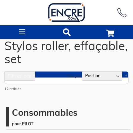
Rechercher
Stylos roller, effaçable,
set
Filtrer par
Pa
Trier par
or
dé
12
articles
Consommables
pour PILOT