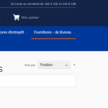
Du lundi au Vendredi de 10h à 13h et 14h à 18h
e
Mon panier
tures d’entrepôt
Fournitures - de Bureau
s
Par
Trier par
ordre
décroissant