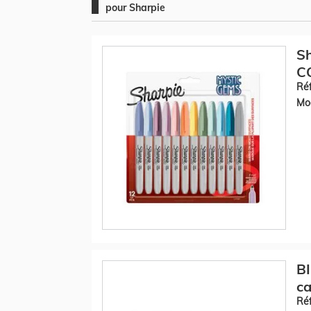
pour Sharpie
S
CO
Réf
Mod
BI
ca
Réf