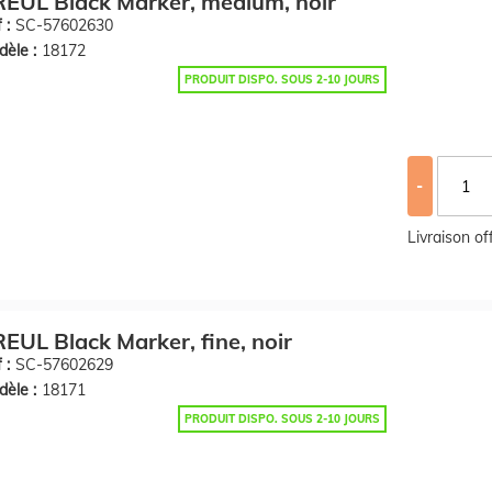
EUL Black Marker, medium, noir
 :
SC-57602630
èle :
18172
PRODUIT DISPO. SOUS 2-10 JOURS
-
Livraison o
EUL Black Marker, fine, noir
 :
SC-57602629
èle :
18171
PRODUIT DISPO. SOUS 2-10 JOURS