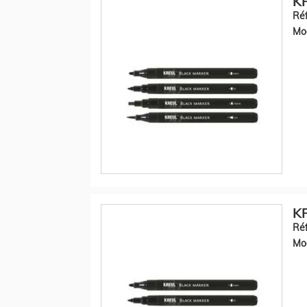
KR
Réf
Mod
KR
Réf
Mod