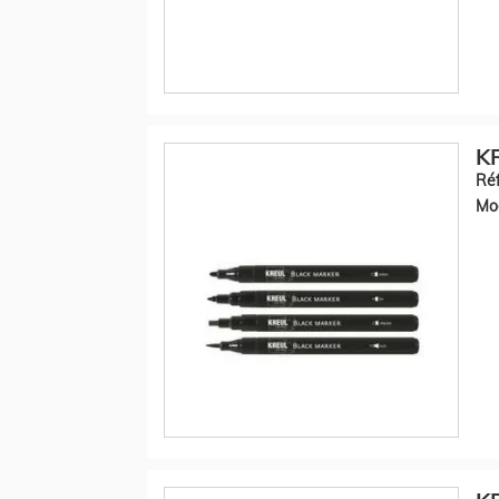
KR
Réf
Mod