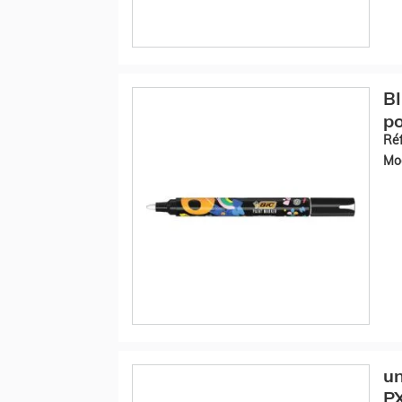
BI
po
Réf
Mod
un
PX