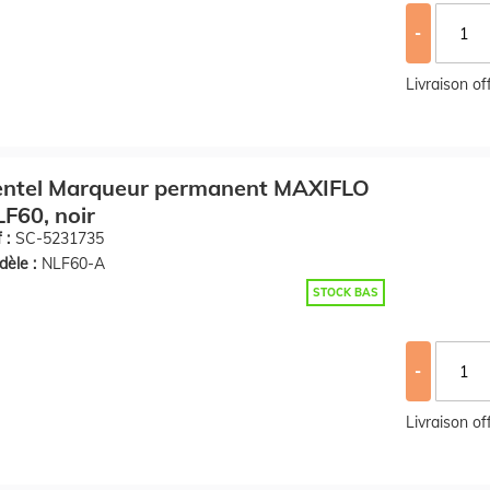
-
Livraison o
entel Marqueur permanent MAXIFLO
F60, noir
 :
SC-5231735
èle :
NLF60-A
STOCK BAS
-
Livraison o