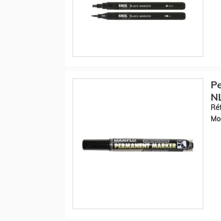
P
NL
Réf
Mod