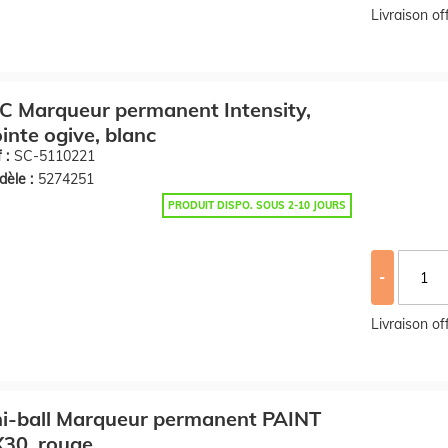
Livraison o
C Marqueur permanent Intensity,
inte ogive, blanc
 :
SC-5110221
èle :
5274251
PRODUIT DISPO. SOUS 2-10 JOURS
-
Livraison o
i-ball Marqueur permanent PAINT
30, rouge