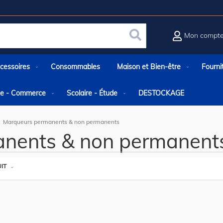
Mon compt
Rechercher
cessoires
Consommables
Maison et Bien-être
Fourni
rie - Commerce
Scolaire - Étude
DESTOCKAGE
Marqueurs permanents & non permanents
nents & non permanent
IT