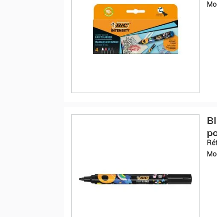
Mod
BI
po
Réf
Mod