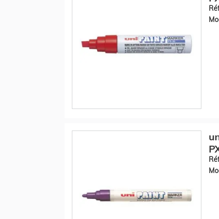
Réf
Mod
un
PX
Réf
Mod