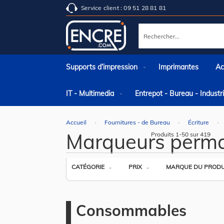
Service client : 09 51 28 81 81
Rechercher
Supports d’impression
Imprimantes
Ac
IT - Multimedia
Entrepot - Bureau - Indust
Accueil
Fournitures - de Bureau
Écriture
Marqueurs perma
Produits
1
-
50
sur
419
CATÉGORIE
PRIX
MARQUE DU PRODU
Consommables