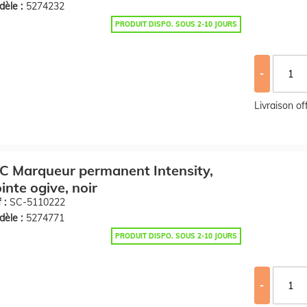
èle :
5274232
PRODUIT DISPO. SOUS 2-10 JOURS
-
Livraison o
C Marqueur permanent Intensity,
inte ogive, noir
 :
SC-5110222
èle :
5274771
PRODUIT DISPO. SOUS 2-10 JOURS
-