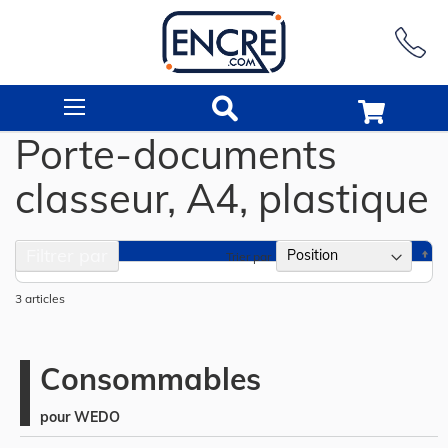
Rechercher
Porte-documents
classeur, A4, plastique
Filtrer par
Pa
Trier par
or
dé
3
articles
Consommables
pour WEDO