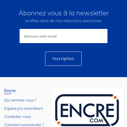
Abonnez vous à la newsletter
profitez ainsi de nos réductions exclusives
Inscription
à
notre
lettre
d’information
:
Inscription
Encre
Qui sommes-nous ?
Espace pro revendeurs
Contactez-nous
Comment commander ?