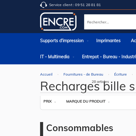
Service client : 09 51 28 81 81
Rechercher
Supports d’impression
Imprimantes
Ac
IT - Multimedia
Entrepot - Bureau - Indust
Accueil
Fournitures - de Bureau
Écriture
Recharges bille 
28
articles
PRIX
MARQUE DU PRODUIT
Consommables