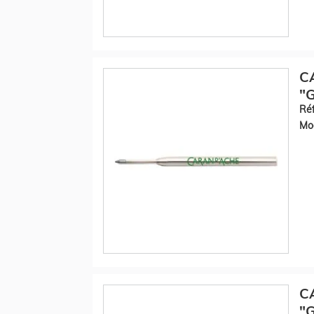
C
"G
Réf
Mod
C
"G