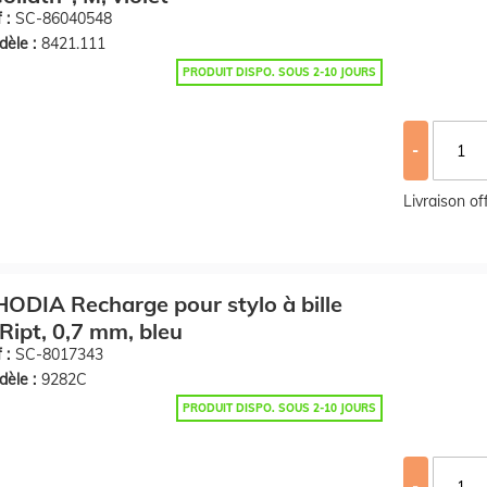
 :
SC-86040548
èle :
8421.111
PRODUIT DISPO. SOUS 2-10 JOURS
-
Livraison o
ODIA Recharge pour stylo à bille
Ript, 0,7 mm, bleu
 :
SC-8017343
èle :
9282C
PRODUIT DISPO. SOUS 2-10 JOURS
-