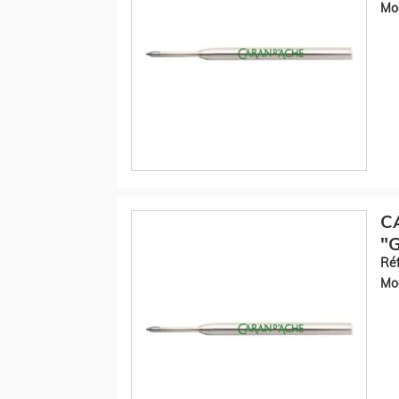
Mod
C
"G
Réf
Mod