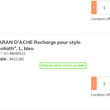
-
Livraison o
ARAN D'ACHE Recharge pour stylo
oliath", L, bleu
 :
SC-86040522
èle :
8422.260
PRODUIT DISPO. SOUS 2-10 JOURS
-
Livraison o