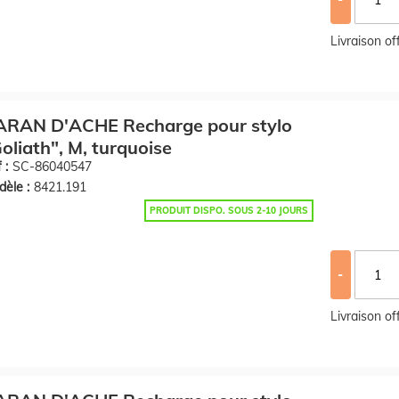
Livraison o
ARAN D'ACHE Recharge pour stylo
oliath", M, turquoise
 :
SC-86040547
èle :
8421.191
PRODUIT DISPO. SOUS 2-10 JOURS
-
Livraison o