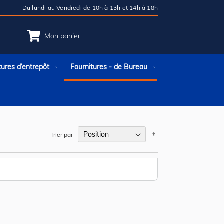
Du lundi au Vendredi de 10h à 13h et 14h à 18h
e
Mon panier
tures d’entrepôt
Fournitures - de Bureau
Par
Trier par
ordre
décroissant