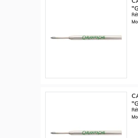
C
"G
Réf
Mod
C
"G
Réf
Mod