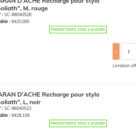
ARAN D'ACHE Recharge pour stylo
oliath", M, rouge
 :
SC-86040528
èle :
8420.000
PRODUIT DISPO. SOUS 2-10 JOURS
-
Livraison o
ARAN D'ACHE Recharge pour stylo
oliath", L, noir
 :
SC-86040523
èle :
8428.109
PRODUIT DISPO. SOUS 2-10 JOURS