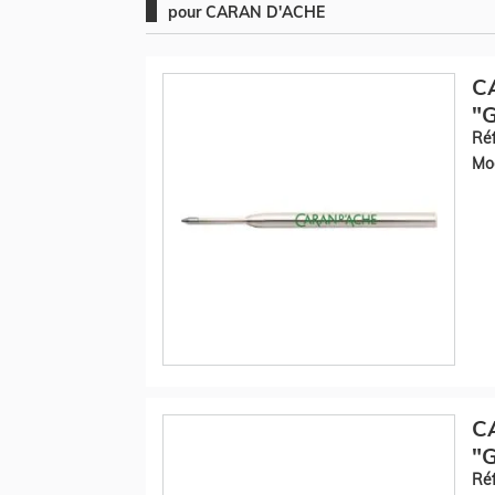
pour CARAN D'ACHE
C
"G
Réf
Mod
C
"G
Réf