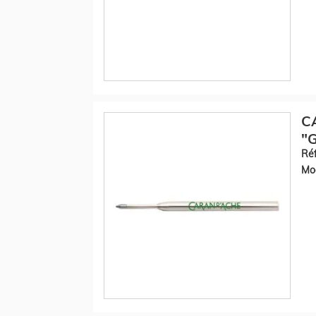
C
"G
Réf
Mod