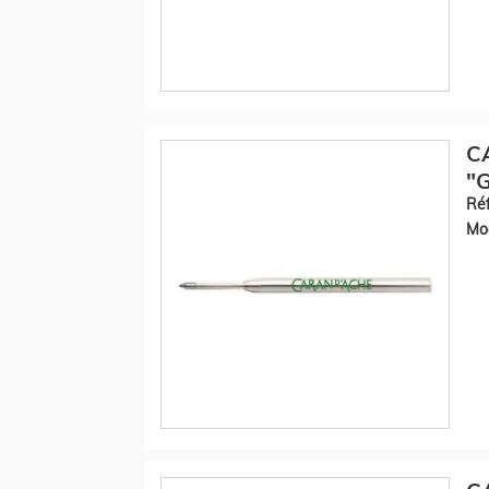
C
"G
Réf
Mod