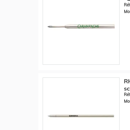
Réf
Mod
RH
sc
Réf
Mod