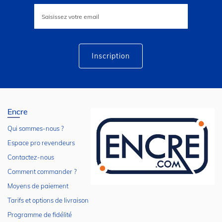
Inscription
à
notre
lettre
d’information
:
Inscription
Encre
Qui sommes-nous ?
Espace pro revendeurs
Contactez-nous
Comment commander ?
Moyens de paiement
Tarifs et options de livraison
Programme de fidélité