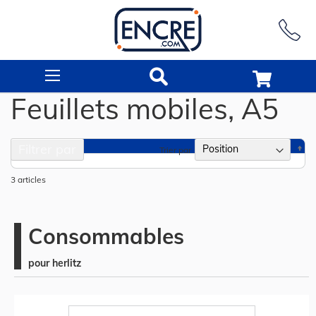
Rechercher
Feuillets mobiles, A5
Filtrer par
Pa
Trier par
or
dé
3
articles
Consommables
pour herlitz