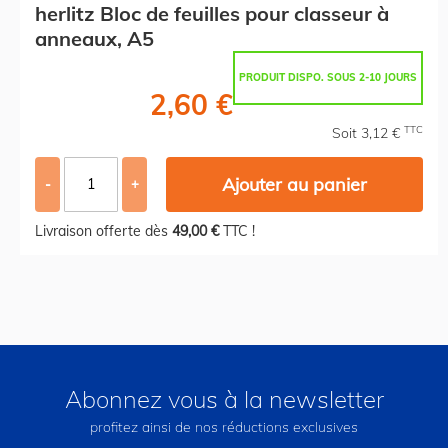
herlitz Bloc de feuilles pour classeur à
anneaux, A5
PRODUIT DISPO. SOUS 2-10 JOURS
2,60 €
TTC
Soit 3,12 €
Ajouter au panier
-
+
Livraison offerte dès
49,00 €
TTC !
Abonnez vous à la newsletter
profitez ainsi de nos réductions exclusives