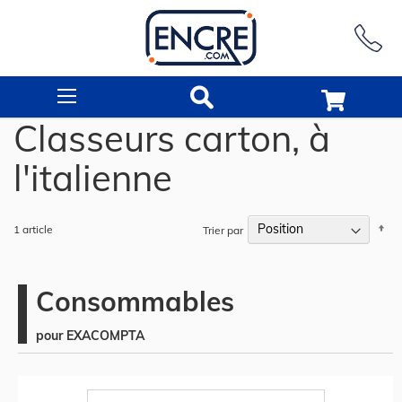
Rechercher
Classeurs carton, à
l'italienne
Pa
1
article
Trier par
or
dé
Consommables
pour EXACOMPTA