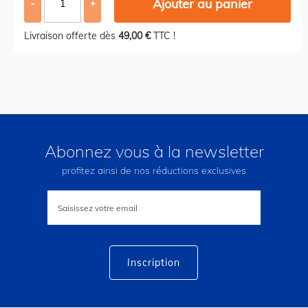
Ajouter au panier
-
+
Livraison offerte dès
49,00 €
TTC !
Abonnez vous à la newsletter
profitez ainsi de nos réductions exclusives
Inscription
à
notre
lettre
d’information
:
Inscription