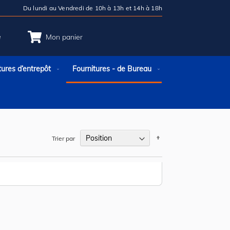
Du lundi au Vendredi de 10h à 13h et 14h à 18h
e
Mon panier
tures d’entrepôt
Fournitures - de Bureau
Par
Trier par
ordre
décroissant