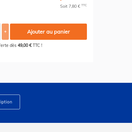
TTC
Soit 7,80 €
Ajouter au panier
+
fferte dès
49,00 €
TTC !
iption