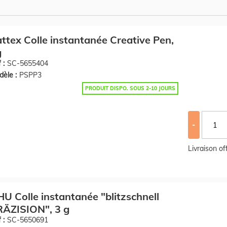
ttex Colle instantanée Creative Pen,
g
 :
SC-5655404
èle :
PSPP3
PRODUIT DISPO. SOUS 2-10 JOURS
-
Livraison o
U Colle instantanée "blitzschnell
RÄZISION", 3 g
 :
SC-5650691