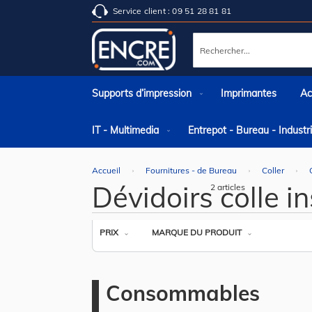
Service client : 09 51 28 81 81
Rechercher
Supports d’impression
Imprimantes
Ac
IT - Multimedia
Entrepot - Bureau - Indust
Accueil
Fournitures - de Bureau
Coller
Dévidoirs colle i
2
articles
PRIX
MARQUE DU PRODUIT
Consommables