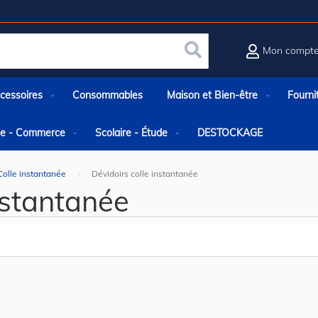
Mon compt
Rechercher
cessoires
Consommables
Maison et Bien-être
Fourni
rie - Commerce
Scolaire - Étude
DESTOCKAGE
Colle instantanée
Dévidoirs colle instantanée
nstantanée