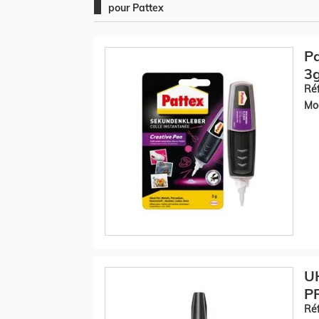
pour Pattex
Pa
3
Réf
Mod
UH
P
Réf