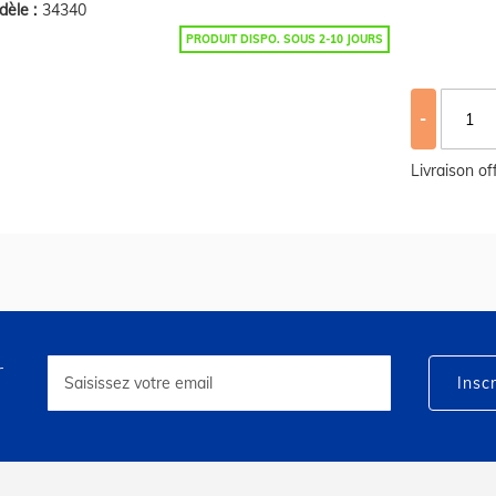
èle :
34340
PRODUIT DISPO. SOUS 2-10 JOURS
-
Livraison o
r
Inscription
à
Inscr
notre
lettre
d’information
: