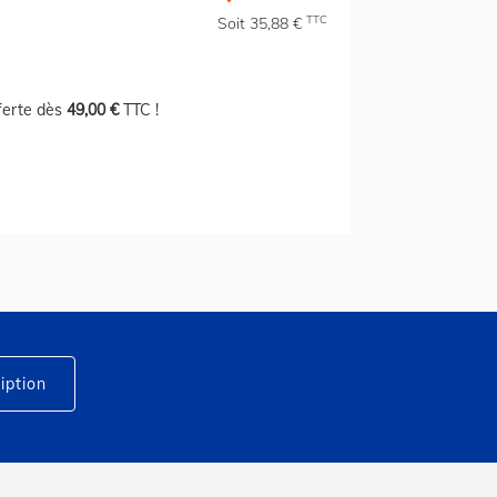
TTC
Soit 35,88 €
fferte dès
49,00 €
TTC !
iption