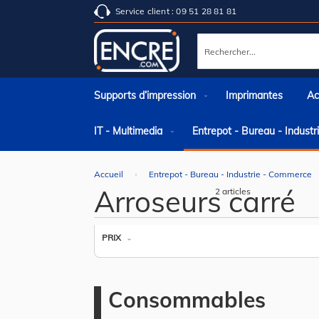
Service client : 09 51 28 81 81
Rechercher
Supports d’impression
Imprimantes
Ac
IT - Multimedia
Entrepot - Bureau - Indust
Accueil
Entrepot - Bureau - Industrie - Commerce
Arroseurs carré
2
articles
PRIX
Consommables