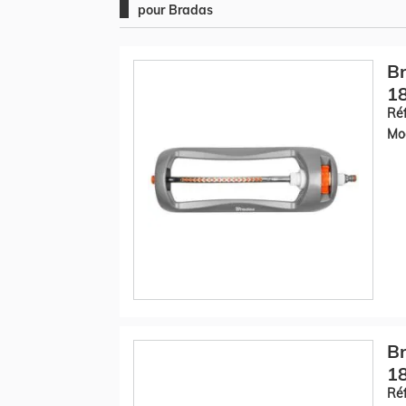
pour Bradas
Br
18
Réf
Mod
Br
18
Réf