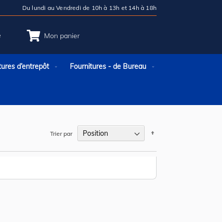
Du lundi au Vendredi de 10h à 13h et 14h à 18h
e
Mon panier
tures d’entrepôt
Fournitures - de Bureau
Par
Trier par
ordre
décroissant