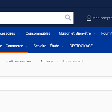
Mon compt
Rechercher
cessoires
Consommables
Maison et Bien-être
Fourni
rie - Commerce
Scolaire - Étude
DESTOCKAGE
Jardin:accessoires
Arrosage
Arroseurs carré