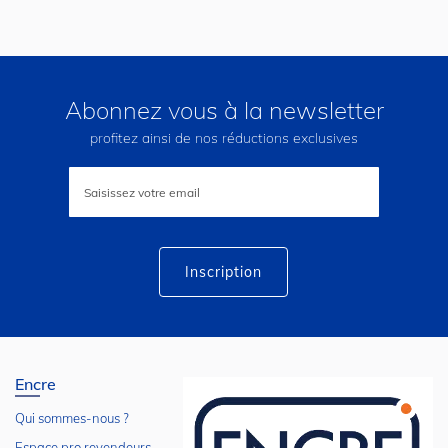
Abonnez vous à la newsletter
profitez ainsi de nos réductions exclusives
Inscription
à
notre
lettre
d’information
:
Inscription
Encre
Qui sommes-nous ?
Espace pro revendeurs