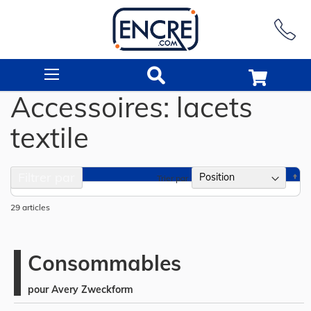
Rechercher
Accessoires: lacets
textile
Filtrer par
Pa
Trier par
or
dé
29
articles
Consommables
pour Avery Zweckform