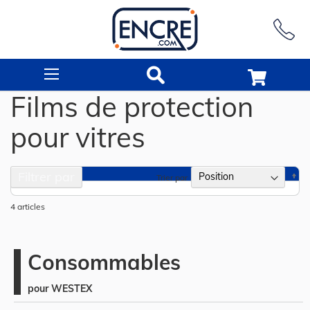
Rechercher
Films de protection
pour vitres
Filtrer par
Pa
Trier par
or
dé
4
articles
Consommables
pour WESTEX