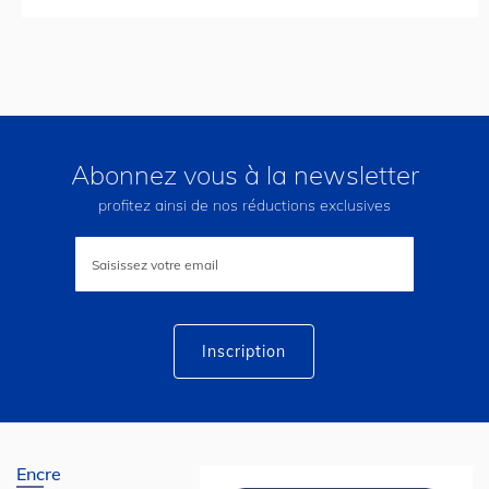
Abonnez vous à la newsletter
profitez ainsi de nos réductions exclusives
Inscription
à
notre
lettre
d’information
:
Inscription
Encre