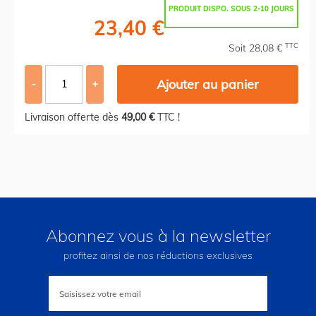
PRODUIT DISPO. SOUS 2-10 JOURS
23,40 €
TTC
Soit 28,08 €
Ajouter au panier
-
+
Livraison offerte dès
49,00 €
TTC !
Abonnez vous à la newsletter
profitez ainsi de nos réductions exclusives
Inscription
à
notre
lettre