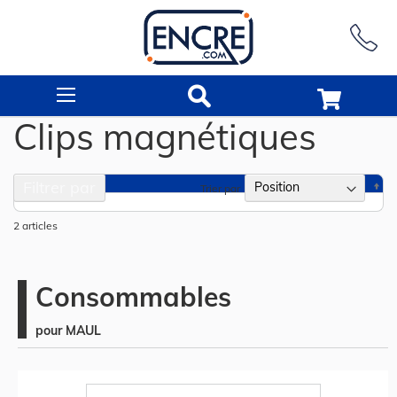
Rechercher
Clips magnétiques
Filtrer par
Pa
Trier par
or
dé
2
articles
Consommables
pour MAUL