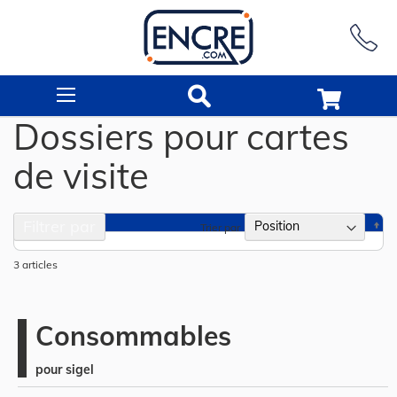
Rechercher
Dossiers pour cartes
de visite
Filtrer par
Pa
Trier par
or
dé
3
articles
Consommables
pour sigel