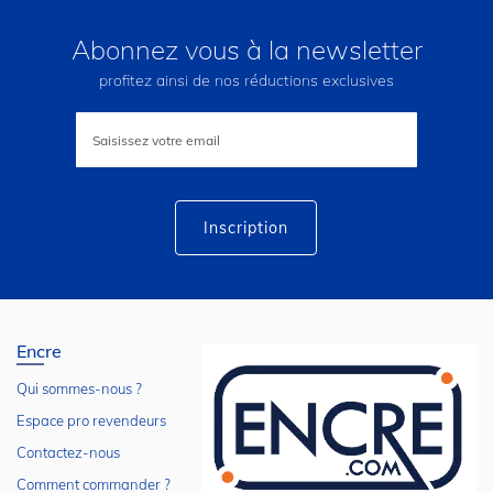
Abonnez vous à la newsletter
profitez ainsi de nos réductions exclusives
Inscription
à
notre
lettre
d’information
:
Inscription
Encre
Qui sommes-nous ?
Espace pro revendeurs
Contactez-nous
Comment commander ?