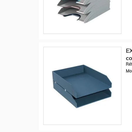
EX
co
Réf
Mod