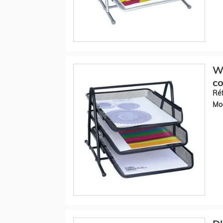
WE
co
Réf
Mod