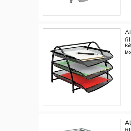
AL
fi
Réf
Mod
AL
fi