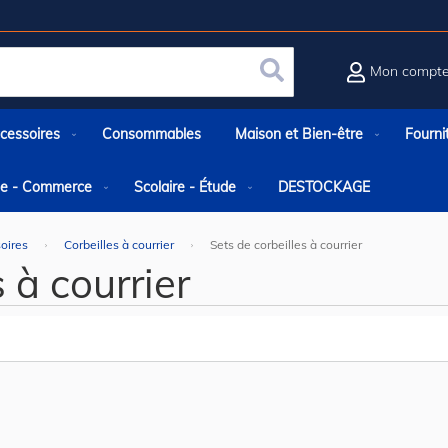
Mon compt
Rechercher
cessoires
Consommables
Maison et Bien-être
Fourni
rie - Commerce
Scolaire - Étude
DESTOCKAGE
soires
Corbeilles à courrier
Sets de corbeilles à courrier
 à courrier