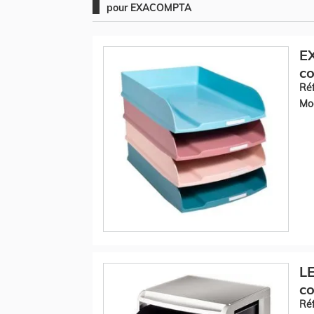
pour EXACOMPTA
EX
c
Réf
Mod
LE
co
Réf