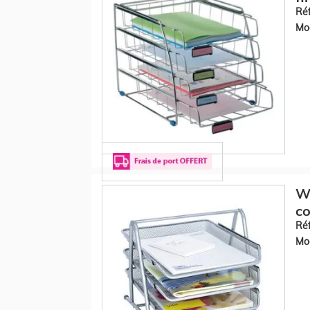
Réf
Mod
WE
co
Réf
Mod