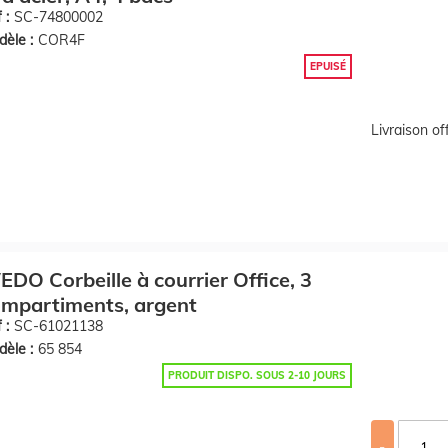
 :
SC-74800002
èle :
COR4F
EPUISÉ
Livraison o
DO Corbeille à courrier Office, 3
mpartiments, argent
 :
SC-61021138
èle :
65 854
PRODUIT DISPO. SOUS 2-10 JOURS
-