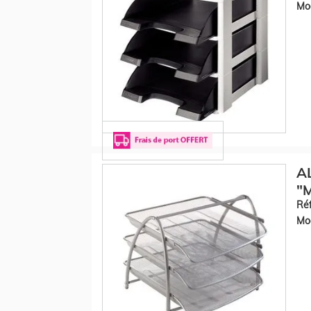
Mod
AL
"M
Réf
Mod