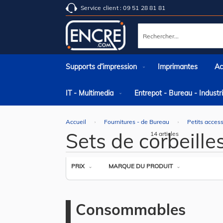
Service client : 09 51 28 81 81
Rechercher
Supports d’impression
Imprimantes
Ac
IT - Multimedia
Entrepot - Bureau - Indust
Accueil
Fournitures - de Bureau
Petits acces
Sets de corbeilles
14
articles
PRIX
MARQUE DU PRODUIT
Consommables