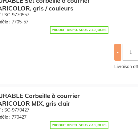
RABLE Set corbeille à courrier
RICOLOR, gris / couleurs
 :
SC-9770557
èle :
7705-57
PRODUIT DISPO. SOUS 2-10 JOURS
-
Livraison o
RABLE Corbeille à courrier
RICOLOR MIX, gris clair
 :
SC-9770427
èle :
770427
PRODUIT DISPO. SOUS 2-10 JOURS