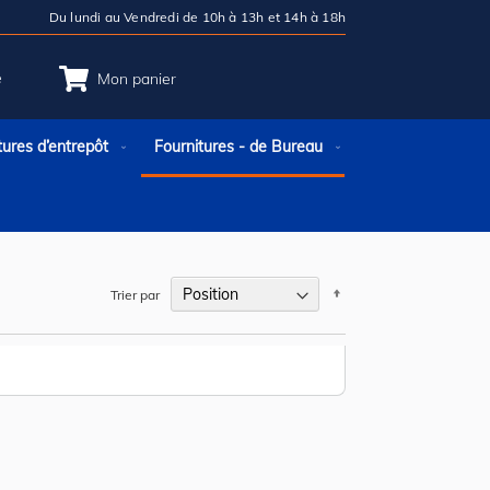
Du lundi au Vendredi de 10h à 13h et 14h à 18h
e
Mon panier
tures d’entrepôt
Fournitures - de Bureau
Par
Trier par
ordre
décroissant