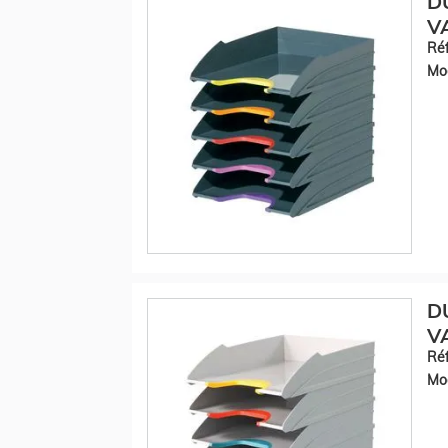
DU
VA
Réf
Mod
DU
VA
Réf
Mod