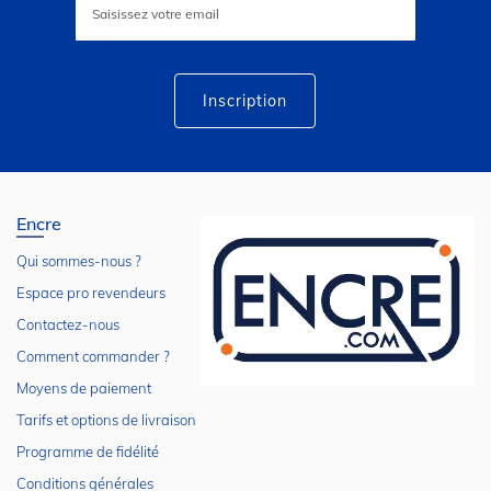
à
notre
lettre
d’information
:
Inscription
Encre
Qui sommes-nous ?
Espace pro revendeurs
Contactez-nous
Comment commander ?
Moyens de paiement
Tarifs et options de livraison
Programme de fidélité
Conditions générales