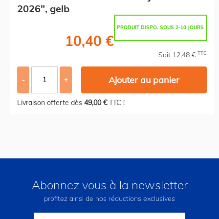
2026", gelb
PRODUIT DISPO. SOUS 2-10 JOURS
10,40 €
TTC
Soit 12,48 €
Ajouter au panier
-
+
Livraison offerte dès
49,00 €
TTC !
Abonnez vous à la newsletter
profitez ainsi de nos réductions exclusives
Inscription