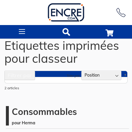
Rechercher
Etiquettes imprimées
pour classeur
Filtrer par
Pa
Trier par
or
dé
2
articles
Consommables
pour Herma