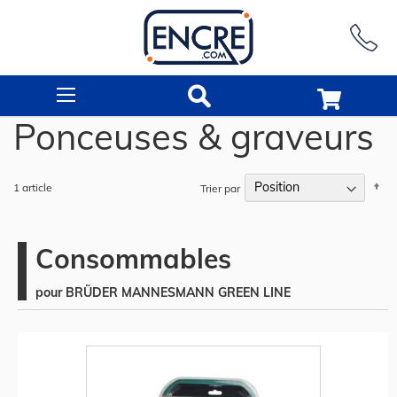
Rechercher
Ponceuses & graveurs
Pa
1
article
Trier par
or
dé
Consommables
pour BRÜDER MANNESMANN GREEN LINE