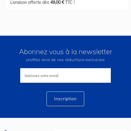
Livraison offerte dès
49,00 €
TTC !
Abonnez vous à la newsletter
profitez ainsi de nos réductions exclusives
Inscription
à
notre
lettre
d’information
:
Inscription