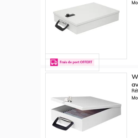
Mod
W
av
Réf
Mod