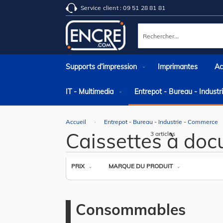
Service client : 09 51 28 81 81
Rechercher
Supports d’impression
Imprimantes
Ac
IT - Multimedia
Entrepot - Bureau - Indust
Accueil
Entrepot - Bureau - Industrie - Commerce
Caissettes à do
3
articles
PRIX
MARQUE DU PRODUIT
Consommables