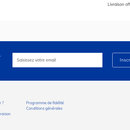
Livraison o
r
Inscription
à
Inscr
notre
lettre
d’information
:
 ?
Programme de fidélité
Conditions générales
vraison