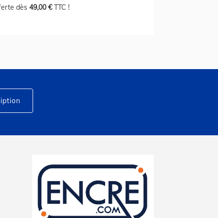
fferte dès
49,00 €
TTC !
iption