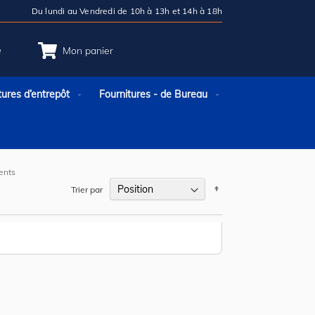
Du lundi au Vendredi de 10h à 13h et 14h à 18h
e
Mon panier
tures d’entrepôt
Fournitures - de Bureau
ents
Par
Trier par
ordre
décroissant