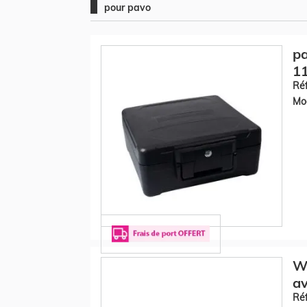
pour pavo
pa
11
Réf
Mod
W
av
Réf