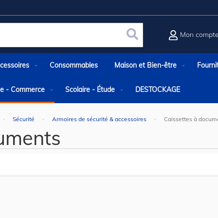
Mon compt
Rechercher
cessoires
Consommables
Maison et Bien-être
Fourni
rie - Commerce
Scolaire - Étude
DESTOCKAGE
Sécurité
Armoires de sécurité & accessoires
Caissettes à docum
cuments