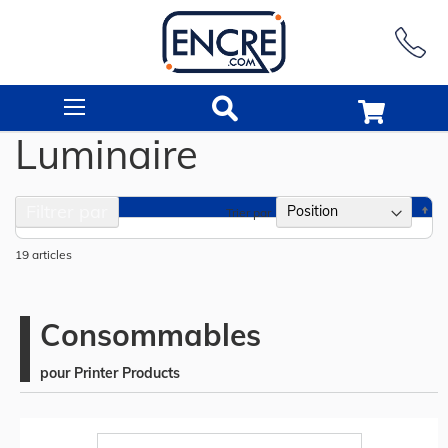
Rechercher
Luminaire
Filtrer par
Pa
Trier par
or
dé
19
articles
Consommables
pour Printer Products