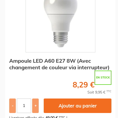
Ampoule LED A60 E27 8W (Avec
changement de couleur via interrupteur)
EN STOCK
8,29 €
TTC
Soit 9,95 €
Ajouter au panier
-
+
Livraison offerte dès
49,00 €
TTC !