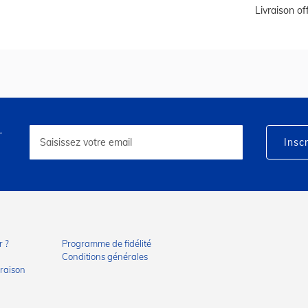
Livraison o
r
Inscription
à
Inscr
notre
lettre
d’information
:
 ?
Programme de fidélité
Conditions générales
vraison