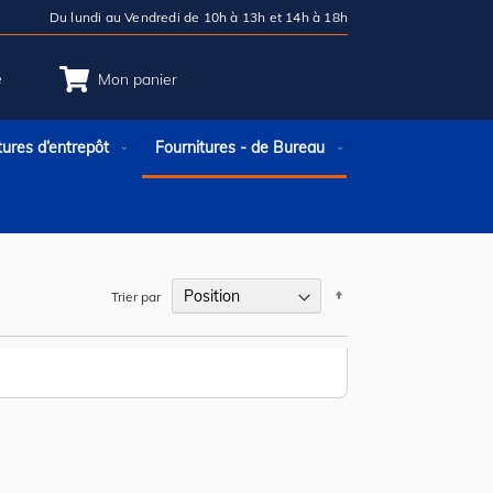
Du lundi au Vendredi de 10h à 13h et 14h à 18h
e
Mon panier
tures d’entrepôt
Fournitures - de Bureau
Par
Trier par
ordre
décroissant