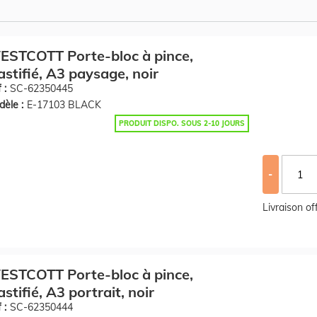
STCOTT Porte-bloc à pince,
astifié, A3 paysage, noir
 :
SC-62350445
èle :
E-17103 BLACK
PRODUIT DISPO. SOUS 2-10 JOURS
-
Livraison o
STCOTT Porte-bloc à pince,
astifié, A3 portrait, noir
 :
SC-62350444