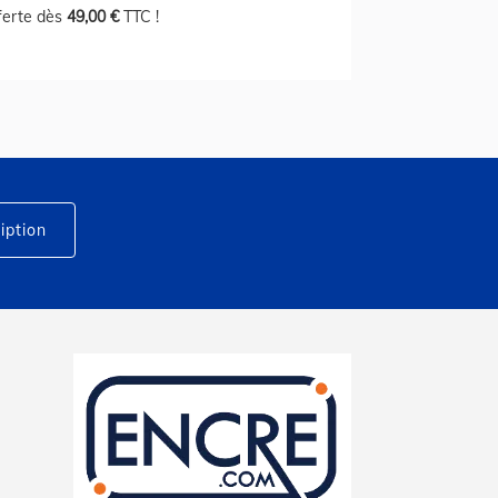
fferte dès
49,00 €
TTC !
iption