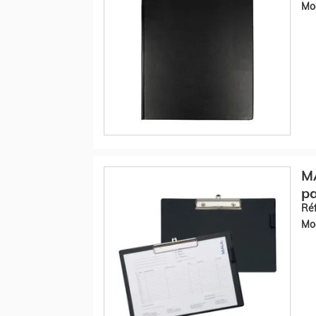
Mod
MA
pa
Réf
Mod