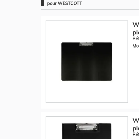
pour WESTCOTT
WE
pl
Réf
Mod
WE
pl
Réf