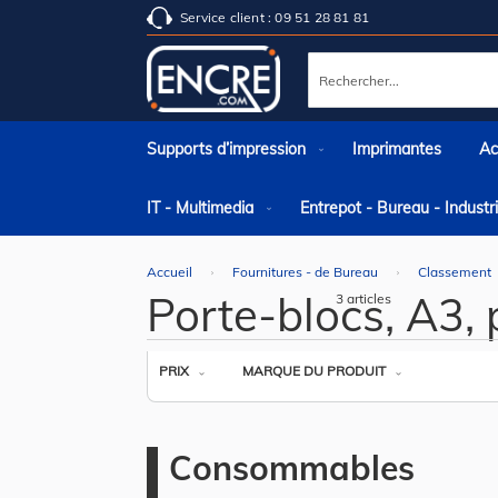
Service client : 09 51 28 81 81
Rechercher
Supports d’impression
Imprimantes
Ac
IT - Multimedia
Entrepot - Bureau - Indust
Accueil
Fournitures - de Bureau
Classement
Porte-blocs, A3, p
3
articles
PRIX
MARQUE DU PRODUIT
Consommables