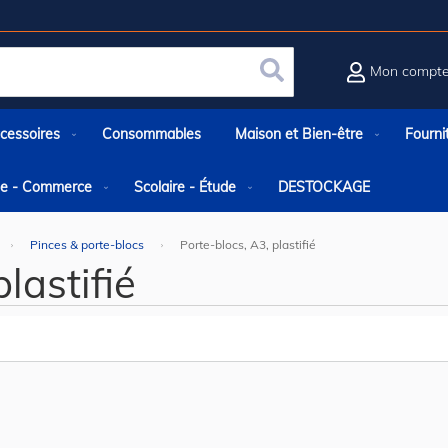
Mon compt
Rechercher
cessoires
Consommables
Maison et Bien-être
Fourni
rie - Commerce
Scolaire - Étude
DESTOCKAGE
Pinces & porte-blocs
Porte-blocs, A3, plastifié
lastifié