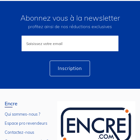
Abonnez vous à la newsletter
profitez ainsi de nos réductions exclusives
Inscription
à
notre
lettre
d’information
:
Inscription
Encre
Qui sommes-nous ?
Espace pro revendeurs
Contactez-nous