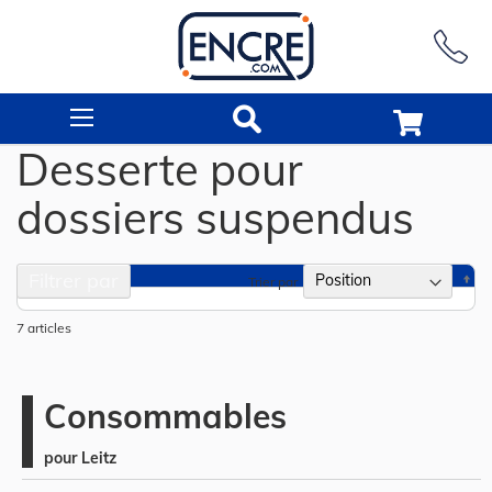
Rechercher
Desserte pour
dossiers suspendus
Filtrer par
Pa
Trier par
or
dé
7
articles
Consommables
pour Leitz