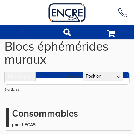
Rechercher
Blocs éphémérides
muraux
Filtrer par
Pa
Trier par
or
dé
8
articles
Consommables
pour LECAS