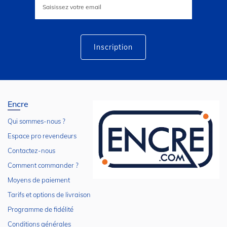
à
notre
lettre
d’information
:
Inscription
Encre
Qui sommes-nous ?
Espace pro revendeurs
Contactez-nous
Comment commander ?
Moyens de paiement
Tarifs et options de livraison
Programme de fidélité
Conditions générales