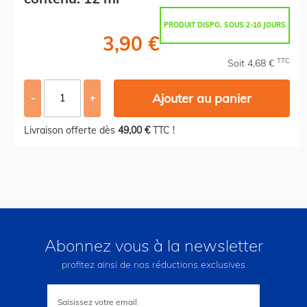
PRODUIT DISPO. SOUS 2-10 JOURS
3,90 €
TTC
Soit 4,68 €
Ajouter au panier
-
+
Livraison offerte dès
49,00 €
TTC !
Abonnez vous à la newsletter
profitez ainsi de nos réductions exclusives
Inscription
à