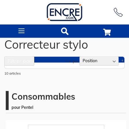
Rechercher
Correcteur stylo
Filtrer par
Pa
Trier par
or
dé
10
articles
Consommables
pour Pentel