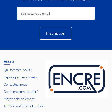
profitez ainsi de nos réductions exclusives
Inscription
à
notre
lettre
d’information
:
Inscription
Encre
Qui sommes-nous ?
Espace pro revendeurs
Contactez-nous
Comment commander ?
Moyens de paiement
Tarifs et options de livraison