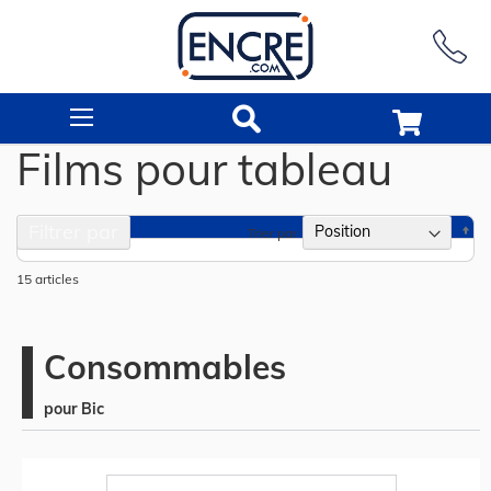
Rechercher
Films pour tableau
Filtrer par
Pa
Trier par
or
dé
15
articles
Consommables
pour Bic