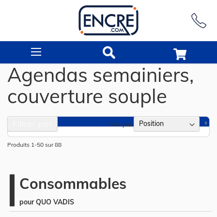
Rechercher
Agendas semainiers,
couverture souple
Filtrer par
Pa
Trier par
or
dé
Produits
1
-
50
sur
88
Consommables
pour QUO VADIS