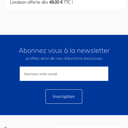
Livraison offerte dès
49,00 €
TTC !
Abonnez vous à la newsletter
profitez ainsi de nos réductions exclusives
Inscription
à
notre
lettre
d’information
:
Inscription