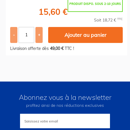
PRODUIT DISPO. SOUS 2-10 JOURS
15,60 €
TTC
Soit 18,72 €
Ajouter au panier
-
+
Livraison offerte dès
49,00 €
TTC !
Abonnez vous à la newsletter
profitez ainsi de nos réductions exclusives
Inscription
à
notre
lettre