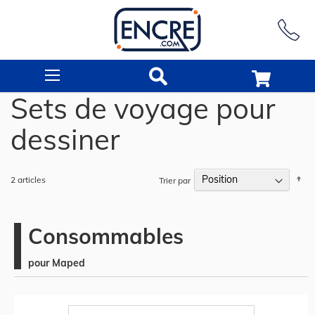
Rechercher
Sets de voyage pour
dessiner
Pa
2
articles
Trier par
or
dé
Consommables
pour Maped