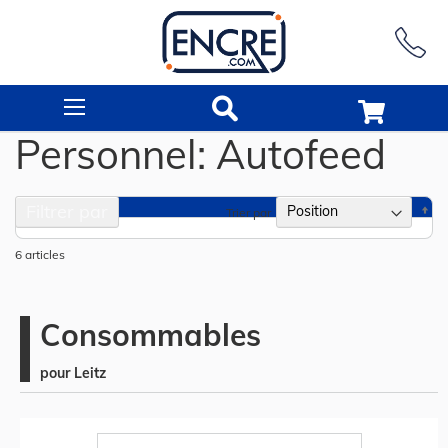
Rechercher
Personnel: Autofeed
Filtrer par
Pa
Trier par
or
dé
6
articles
Consommables
pour Leitz