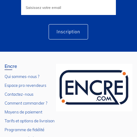
Inscription
à
notre
lettre
d’information
:
Inscription
Encre
Qui sommes-nous ?
Espace pro revendeurs
Contactez-nous
Comment commander ?
Moyens de paiement
Tarifs et options de livraison
Programme de fidélité