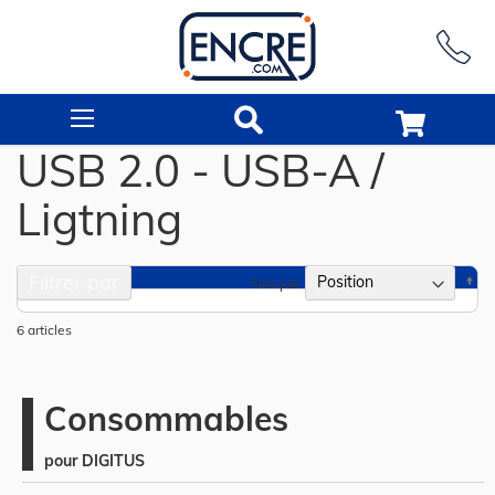
Rechercher
USB 2.0 - USB-A /
Ligtning
Filtrer par
Pa
Trier par
or
dé
6
articles
Consommables
pour DIGITUS