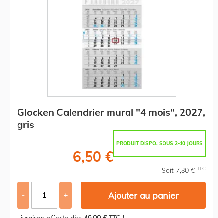
Glocken Calendrier mural "4 mois", 2027,
gris
PRODUIT DISPO. SOUS 2-10 JOURS
6,50 €
TTC
Soit 7,80 €
Ajouter au panier
-
+
Livraison offerte dès
49,00 €
TTC !