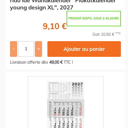
rido idé Wandkalender "Plakatkalender
young design XL", 2027
PRODUIT DISPO. SOUS 2-10 JOURS
9,10 €
TTC
Soit 10,92 €
Ajouter au panier
-
+
Livraison offerte dès
49,00 €
TTC !