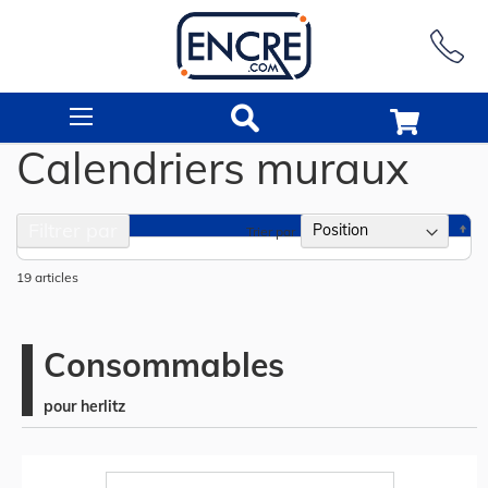
Rechercher
Calendriers muraux
Filtrer par
Pa
Trier par
or
dé
19
articles
Consommables
pour herlitz