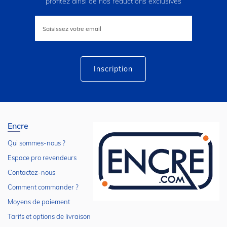
profitez ainsi de nos réductions exclusives
Inscription
à
notre
lettre
d’information
:
Inscription
Encre
Qui sommes-nous ?
Espace pro revendeurs
Contactez-nous
Comment commander ?
Moyens de paiement
Tarifs et options de livraison