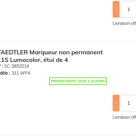
-
Livraison o
TAEDTLER Marqueur non permanent
1S Lumocolor, étui de 4
 :
SC-5653214
èle :
311 WP4
PRODUIT DISPO. SOUS 2-10 JOURS
-
Livraison o