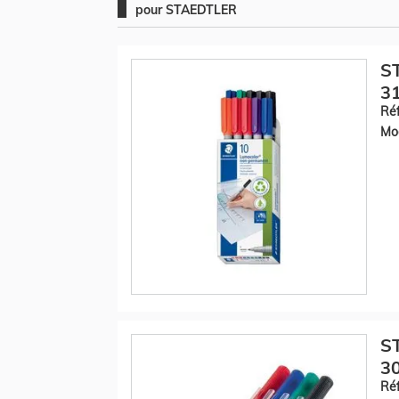
pour STAEDTLER
S
31
Réf
Mod
S
30
Réf