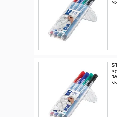
Mod
S
30
Réf
Mod