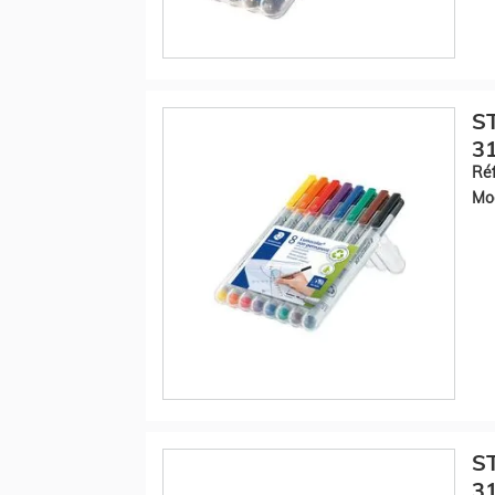
S
31
Réf
Mod
S
31