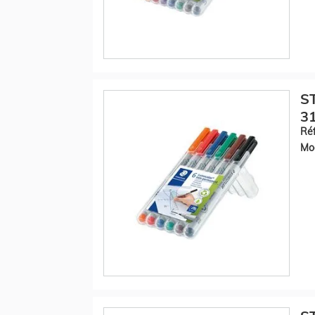
S
31
Réf
Mod