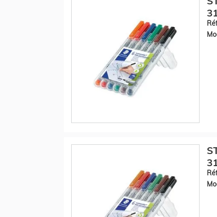
S
31
Réf
Mod
S
31
Réf
Mod