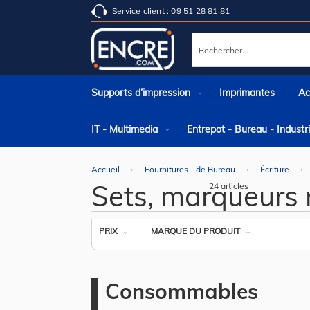
Service client : 09 51 28 81 81
Rechercher
Supports d’impression
Imprimantes
Ac
IT - Multimedia
Entrepot - Bureau - Indust
Accueil
Fournitures - de Bureau
Écriture
Sets, marqueurs
24
articles
PRIX
MARQUE DU PRODUIT
Consommables