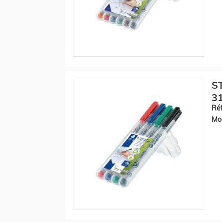
S
31
Réf
Mod