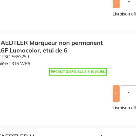
Livraison o
TAEDTLER Marqueur non permanent
6F Lumocolor, étui de 6
 :
SC-5653259
èle :
316 WP6
PRODUIT DISPO. SOUS 2-10 JOURS
-
Livraison o