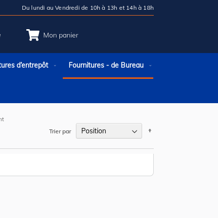
Du lundi au Vendredi de 10h à 13h et 14h à 18h
e
Mon panier
tures d’entrepôt
Fournitures - de Bureau
nt
Par
Trier par
ordre
décroissant