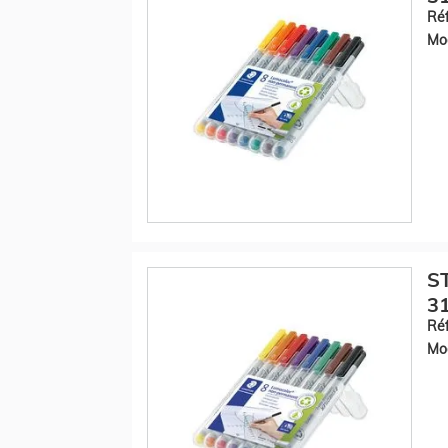
Réf
Mod
S
31
Réf
Mod