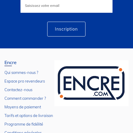
à
notre
lettre
d’information
:
Inscription
Encre
Qui sommes-nous ?
Espace pro revendeurs
Contactez-nous
Comment commander ?
Moyens de paiement
Tarifs et options de livraison
Programme de fidélité
Conditions générales