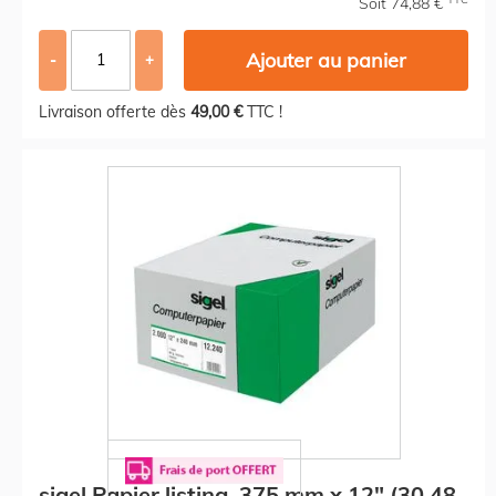
Soit 74,88 €
Ajouter au panier
-
+
Livraison offerte dès
49,00 €
TTC !
sigel Papier listing, 375 mm x 12" (30,48