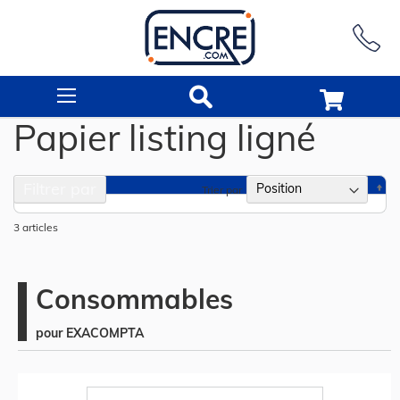
Rechercher
Papier listing ligné
Filtrer par
Pa
Trier par
or
dé
3
articles
Consommables
pour EXACOMPTA