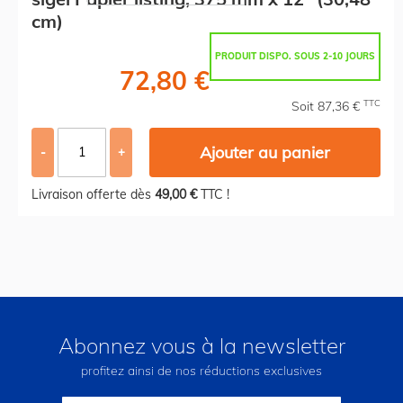
cm)
PRODUIT DISPO. SOUS 2-10 JOURS
72,80 €
TTC
Soit 87,36 €
Ajouter au panier
-
+
Livraison offerte dès
49,00 €
TTC !
Abonnez vous à la newsletter
profitez ainsi de nos réductions exclusives
Inscription