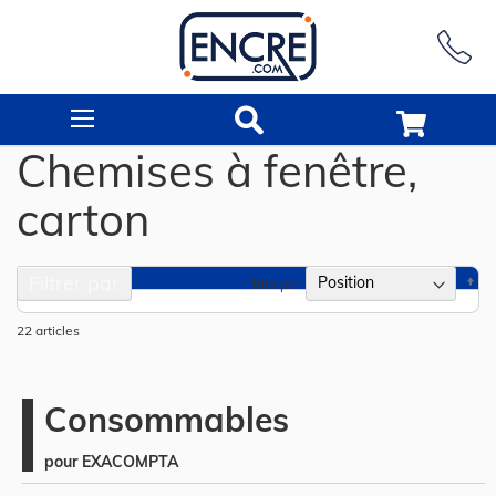
Rechercher
Chemises à fenêtre,
carton
Filtrer par
Pa
Trier par
or
dé
22
articles
Consommables
pour EXACOMPTA