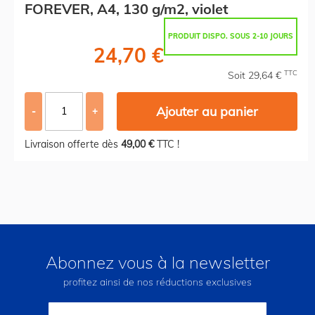
FOREVER, A4, 130 g/m2, violet
PRODUIT DISPO. SOUS 2-10 JOURS
24,70 €
TTC
Soit 29,64 €
Ajouter au panier
-
+
Livraison offerte dès
49,00 €
TTC !
Abonnez vous à la newsletter
profitez ainsi de nos réductions exclusives
Inscription