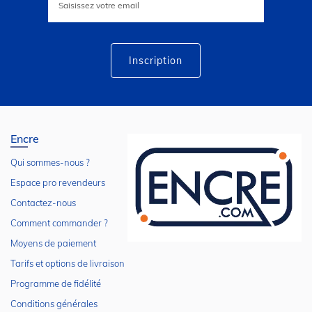
à
notre
lettre
d’information
:
Inscription
Encre
Qui sommes-nous ?
Espace pro revendeurs
Contactez-nous
Comment commander ?
Moyens de paiement
Tarifs et options de livraison
Programme de fidélité
Conditions générales