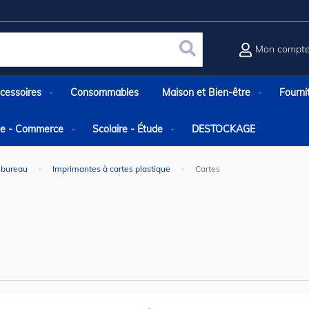
Mon compt
Rechercher
cessoires
Consommables
Maison et Bien-être
Fourni
rie - Commerce
Scolaire - Étude
DESTOCKAGE
 bureau
Imprimantes à cartes plastique
Cartes