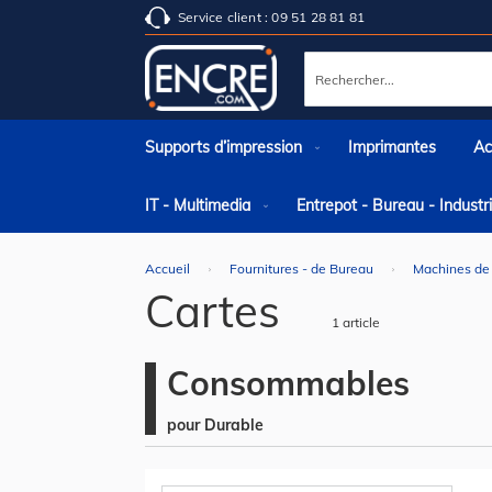
Service client : 09 51 28 81 81
Rechercher
Supports d’impression
Imprimantes
Ac
IT - Multimedia
Entrepot - Bureau - Indust
Accueil
Fournitures - de Bureau
Machines de
Cartes
1
article
Consommables
pour Durable