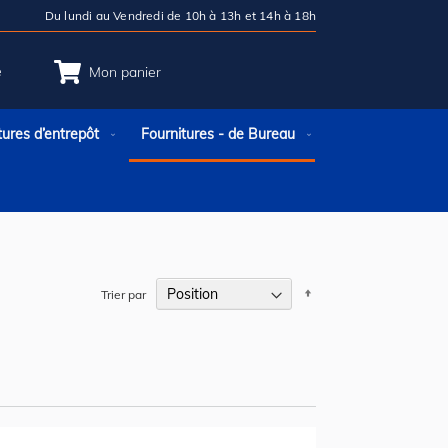
Du lundi au Vendredi de 10h à 13h et 14h à 18h
e
Mon panier
tures d’entrepôt
Fournitures - de Bureau
Par
Trier par
ordre
décroissant