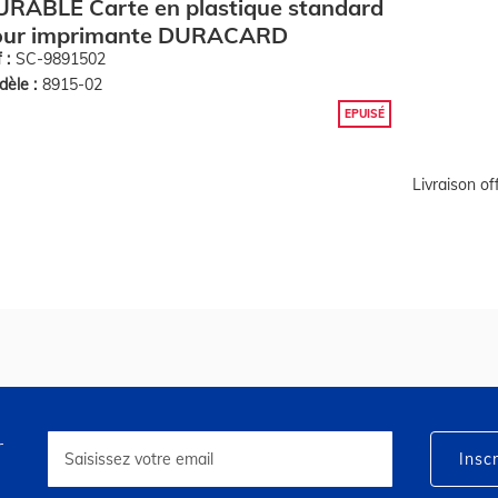
RABLE Carte en plastique standard
our imprimante DURACARD
 :
SC-9891502
èle :
8915-02
EPUISÉ
Livraison o
r
Inscription
à
Inscr
notre
lettre