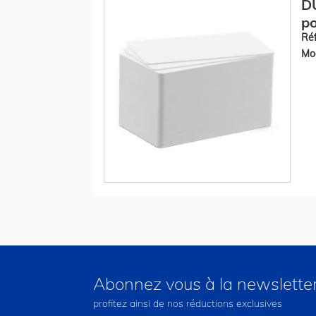
DU
p
Réf
Mod
Abonnez vous à la newslette
profitez ainsi de nos réductions exclusives