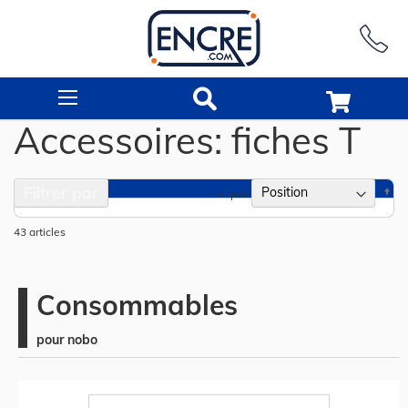
Rechercher
Accessoires: fiches T
Filtrer par
Pa
Trier par
or
dé
43
articles
Consommables
pour nobo