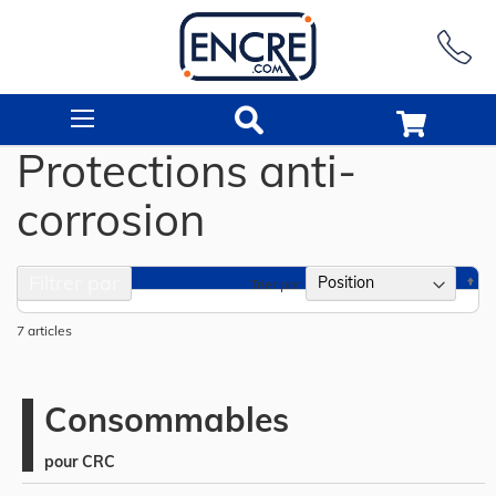
Rechercher
Protections anti-
corrosion
Filtrer par
Pa
Trier par
or
dé
7
articles
Consommables
pour CRC