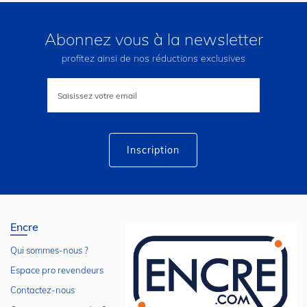
Abonnez vous à la newsletter
profitez ainsi de nos réductions exclusives
Inscription
à
notre
lettre
d’information
:
Inscription
Encre
Qui sommes-nous ?
Espace pro revendeurs
Contactez-nous