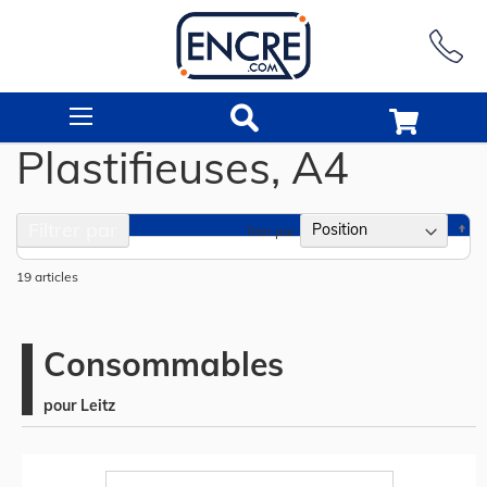
Rechercher
Plastifieuses, A4
Filtrer par
Pa
Trier par
or
dé
19
articles
Consommables
pour Leitz