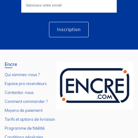
à
notre
lettre
d’information
:
Inscription
Encre
Qui sommes-nous ?
Espace pro revendeurs
Contactez-nous
Comment commander ?
Moyens de paiement
Tarifs et options de livraison
Programme de fidélité
Conditions générales