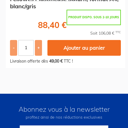
blanc/gris
PRODUIT DISPO. SOUS 2-10 JOURS
88,40 €
TTC
Soit 106,08 €
Ajouter au panier
-
+
Livraison offerte dès
49,00 €
TTC !
Abonnez vous à la newsletter
profitez ainsi de nos réductions exclusives
Inscription