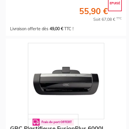
EPUISÉ
55,90 €
TTC
Soit 67,08 €
Livraison offerte dès
49,00 €
TTC !
GBC Plastifieuse FusionPlus 6000L,