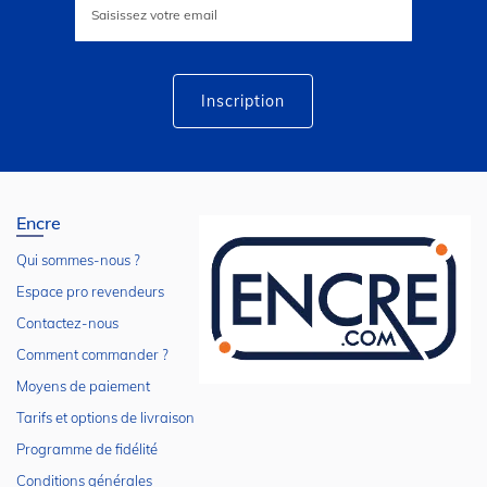
à
notre
lettre
d’information
:
Inscription
Encre
Qui sommes-nous ?
Espace pro revendeurs
Contactez-nous
Comment commander ?
Moyens de paiement
Tarifs et options de livraison
Programme de fidélité
Conditions générales