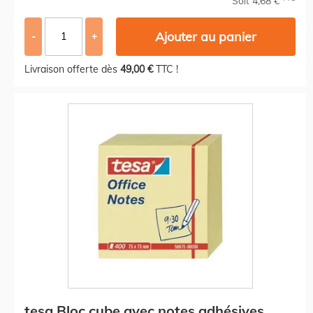
Soit 4,68 €
Ajouter au panier
-
+
Livraison offerte dès
49,00 €
TTC !
tesa Bloc cube avec notes adhésives