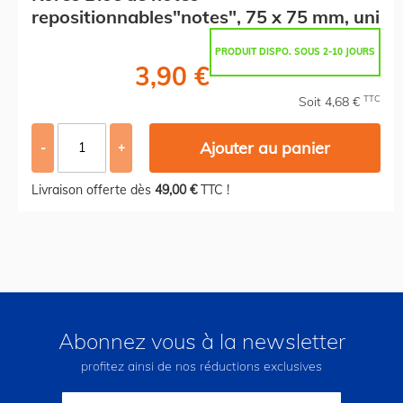
repositionnables"notes", 75 x 75 mm, uni
PRODUIT DISPO. SOUS 2-10 JOURS
3,90 €
TTC
Soit 4,68 €
Ajouter au panier
-
+
Livraison offerte dès
49,00 €
TTC !
Abonnez vous à la newsletter
profitez ainsi de nos réductions exclusives
Inscription