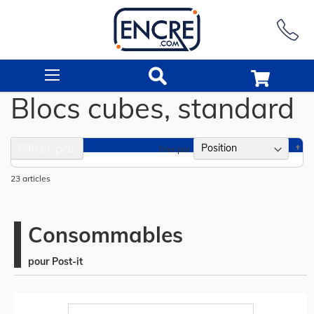
Rechercher
Blocs cubes, standard
Filtrer par
Pa
Trier par
or
dé
23
articles
Consommables
pour Post-it