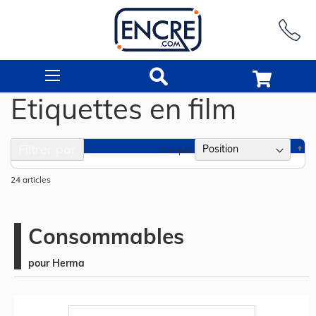
Rechercher
Etiquettes en film
Filtrer par
Pa
Trier par
or
dé
24
articles
Consommables
pour Herma