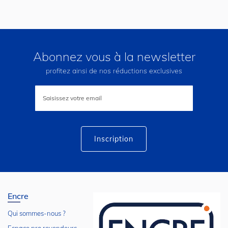
Abonnez vous à la newsletter
profitez ainsi de nos réductions exclusives
Inscription
à
notre
lettre
d’information
:
Inscription
Encre
Qui sommes-nous ?
Espace pro revendeurs