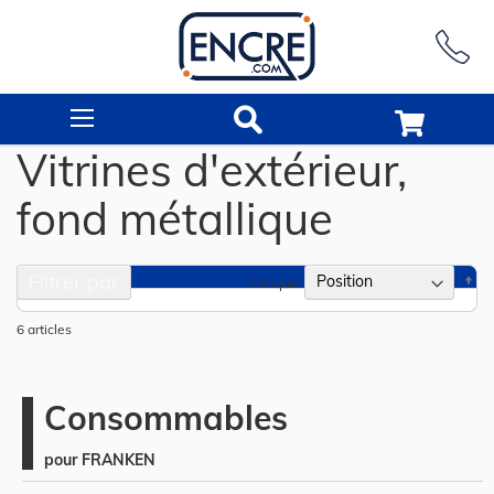
Rechercher
Vitrines d'extérieur,
fond métallique
Filtrer par
Pa
Trier par
or
dé
6
articles
Consommables
pour FRANKEN