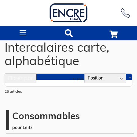
Rechercher
Intercalaires carte,
alphabétique
Filtrer par
Pa
Trier par
or
dé
25
articles
Consommables
pour Leitz