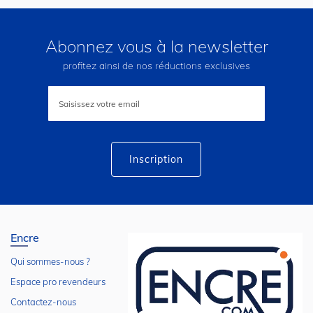
Abonnez vous à la newsletter
profitez ainsi de nos réductions exclusives
Inscription
à
notre
lettre
d’information
:
Inscription
Encre
Qui sommes-nous ?
Espace pro revendeurs
Contactez-nous